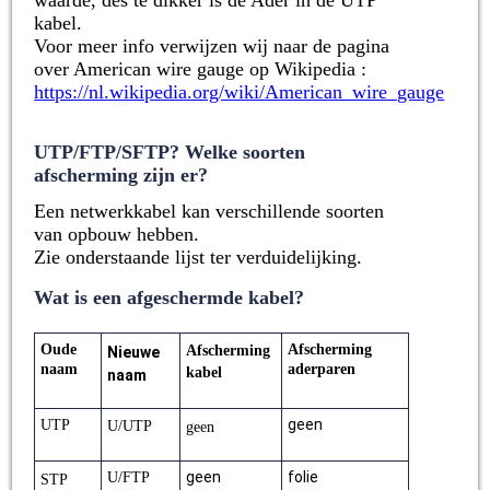
waarde, des te dikker is de Ader in de UTP
kabel.
Voor meer info verwijzen wij naar de pagina
over
American wire gauge op
Wikipedia :
https://nl.wikipedia.org/wiki/American_wire_gauge
UTP/FTP/SFTP? Welke soorten
afscherming zijn er?
Een netwerkkabel kan verschillende soorten
van opbouw hebben.
Zie onderstaande lijst ter verduidelijking.
Wat is een afgeschermde kabel?
Oude
Afscherming
Afscherming
Nieuwe
naam
aderparen
kabel
naam
geen
UTP
U/UTP
geen
geen
folie
U/FTP
STP